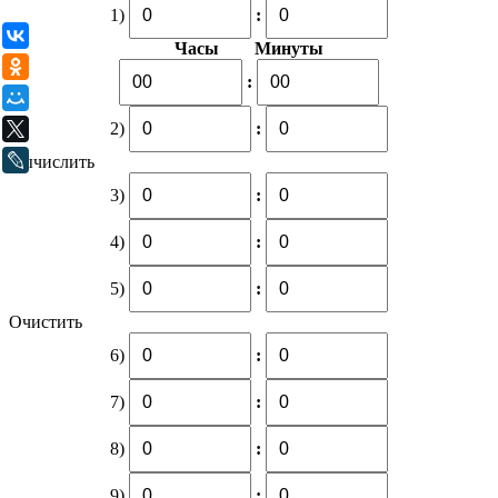
1)
:
ВКонтакте
Часы Минуты
Одноклассники
:
Мой Мир
2)
:
X
LiveJournal
Вычислить
3)
:
4)
:
5)
:
Очистить
6)
:
7)
:
8)
:
9)
: