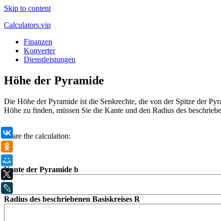
Skip to content
Calculators.vip
Finanzen
Konverter
Dienstleistungen
Höhe der Pyramide
Die Höhe der Pyramide ist die Senkrechte, die von der Spitze der Pyra
Höhe zu finden, müssen Sie die Kante und den Radius des beschrieb
.
ВКонтакте
Share the calculation:
Одноклассники
Мой Мир
Kante der Pyramide b
X
LiveJournal
Radius des beschriebenen Basiskreises R