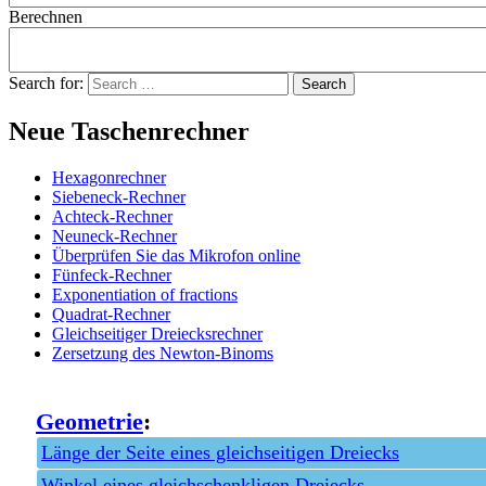
Berechnen
Search for:
Neue Taschenrechner
Hexagonrechner
Siebeneck-Rechner
Achteck-Rechner
Neuneck-Rechner
Überprüfen Sie das Mikrofon online
Fünfeck-Rechner
Exponentiation of fractions
Quadrat-Rechner
Gleichseitiger Dreiecksrechner
Zersetzung des Newton-Binoms
Geometrie
:
Länge der Seite eines gleichseitigen Dreiecks
Winkel eines gleichschenkligen Dreiecks