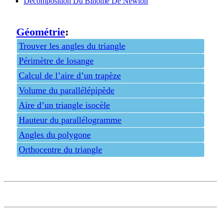
Décomposition Du Binôme De Newton
Géométrie
:
Trouver les angles du triangle
Périmètre de losange
Calcul de l’aire d’un trapèze
Volume du parallélépipède
Aire d’un triangle isocèle
Hauteur du parallélogramme
Angles du polygone
Orthocentre du triangle
Privacy policy
Feedback