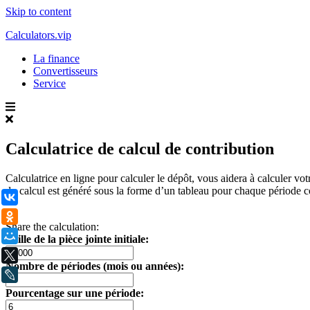
Skip to content
Calculators.vip
La finance
Convertisseurs
Service
Calculatrice de calcul de contribution
Calculatrice en ligne pour calculer le dépôt, vous aidera à calculer vo
du calcul est généré sous la forme d’un tableau pour chaque période co
ВКонтакте
.
Одноклассники
Share the calculation:
Мой Мир
Taille de la pièce jointe initiale:
X
Nombre de périodes (mois ou années):
LiveJournal
Pourcentage sur une période: