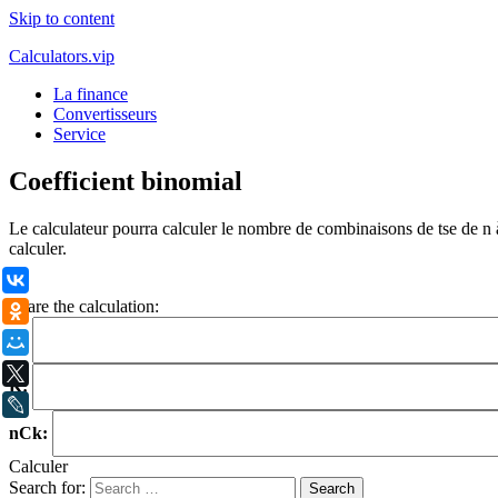
Skip to content
Calculators.vip
La finance
Convertisseurs
Service
Coefficient binomial
Le calculateur pourra calculer le nombre de combinaisons de tse de n à 
calculer.
ВКонтакте
.
Share the calculation:
Одноклассники
N:
Мой Мир
X
K:
LiveJournal
nCk:
Calculer
Search for: