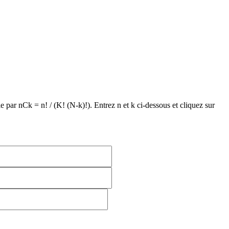
e par nCk = n! / (K! (N-k)!). Entrez n et k ci-dessous et cliquez sur