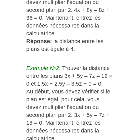
devez multiplier l’équation du
second plan par 2: 4
x
+ 8
y
– 8
z
+
36 = 0. Maintenant, entrez les
données nécessaires dans la
calculatrice.
Réponse:
la distance entre les
plans est égale à 4.
Exemple №2
: Trouver la distance
entre les plans 3x + 5y – 7z – 12 =
0 et 1.5x + 2.5y – 3.5z + 9 = 0.
Au début, vous devez vérifier si le
plan est égal, pour cela, vous
devez multiplier l’équation du
second plan par 2: 3
x
+ 5
y
– 7
z
+
18 = 0. Maintenant, entrez les
données nécessaires dans la
calculatrice.