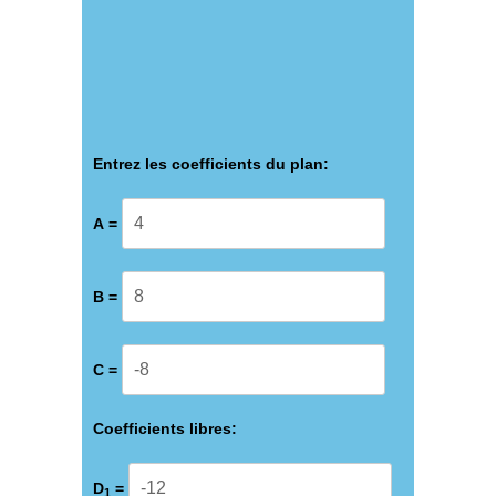
Entrez les coefficients du plan:
А =
B =
C =
Coefficients libres:
D
=
1