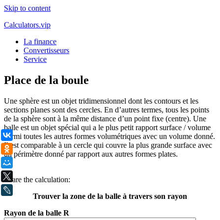
Skip to content
Calculators.vip
La finance
Convertisseurs
Service
Place de la boule
Une sphère est un objet tridimensionnel dont les contours et les
sections planes sont des cercles. En d’autres termes, tous les points
de la sphère sont à la même distance d’un point fixe (centre). Une
balle est un objet spécial qui a le plus petit rapport surface / volume
ВКонтакте
parmi toutes les autres formes volumétriques avec un volume donné.
Il est comparable à un cercle qui couvre la plus grande surface avec
Одноклассники
un périmètre donné par rapport aux autres formes plates.
Мой Мир
.
X
Share the calculation:
LiveJournal
Trouver la zone de la balle à travers son rayon
Rayon de la balle R