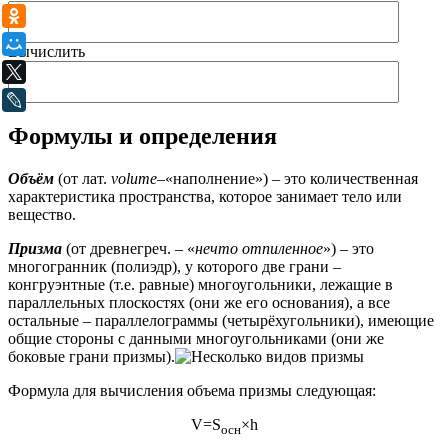
Одноклассники
Мой Мир
Вычислить
X
LiveJournal
Формулы и определения
Объём
(от лат.
volume
–«наполнение») – это количественная
характеристика пространства, которое занимает тело или
вещество.
Призма
(от древнегреч. – «
нечто отпиленное
») – это
многогранник (полиэдр), у которого две грани –
конгруэнтные (т.е. равные) многоугольники, лежащие в
параллельных плоскостях (они же его основания), а все
остальные – параллелограммы (четырёхугольники), имеющие
общие стороны с данными многоугольниками (они же
боковые грани призмы).
Формула для вычисления объема призмы следующая:
V=S
×h
осн