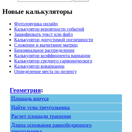
Новые калькуляторы
Фотоловушка онлайн
Калькулятор вероятности событий
Зашифровать текст или файл
Калькулятор допустимой погрешности
Сложение и вычитание матриц
Биномиальное распределение
Калькулятор коэффициента вариации
Калькулятор среднего гармонического
Калькулятор ковариации
Определение места по пеленгу
Геометрия
:
Площадь конуса
Найти углы треугольника
Расчет площади трапеции
Длина основания равнобедренного
треугольника