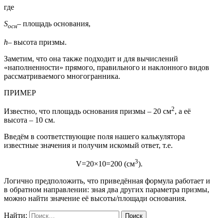
где
S
– площадь основания,
осн
h
– высота призмы.
Заметим, что она также подходит и для вычислений
«наполненности» прямого, правильного и наклонного видов
рассматриваемого многогранника.
ПРИМЕР
2
Известно, что площадь основания призмы – 20 см
, а её
высота – 10 см.
Введём в соответствующие поля нашего калькулятора
известные значения и получим искомый ответ, т.е.
3
V=20×10=200 (см
).
Логично предположить, что приведённая формула работает и
в обратном направлении: зная два других параметра призмы,
можно найти значение её высоты/площади основания.
Найти: